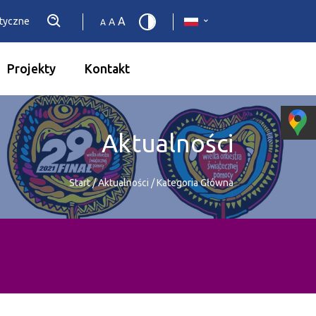
A
etyczne
A
A
Projekty
Kontakt
Aktualności
Start
/
Aktualności
/
Kategoria Główna