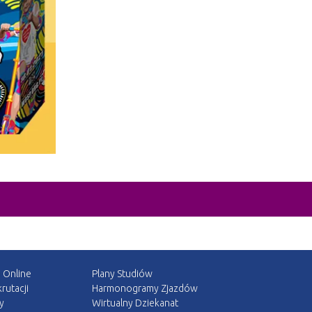
a Online
Plany Studiów
rutacji
Harmonogramy Zjazdów
y
Wirtualny Dziekanat