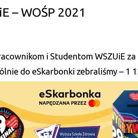
iE – WOŚP 2021
racownikom i Studentom WSZUiE za u
lnie do eSkarbonki zebraliśmy – 1 1