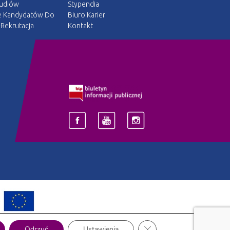
tudiów
Stypendia
e Kandydatów Do
Biuro Karier
Rekrutacja
Kontakt
Zamknij panel powiadomi
Odrzuć
Ustawienia