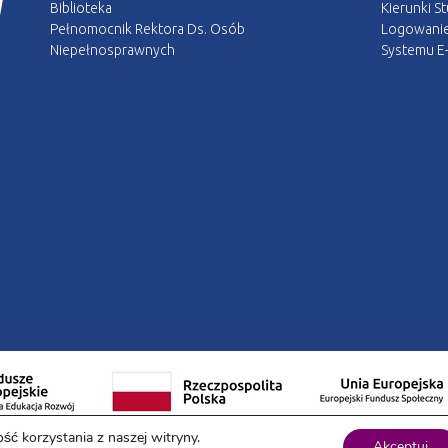
Biblioteka
Kierunki S
Pełnomocnik Rektora Ds. Osób
Logowani
Niepełnosprawnych
Systemu E-
ść korzystania z naszej witryny.
Akceptuj