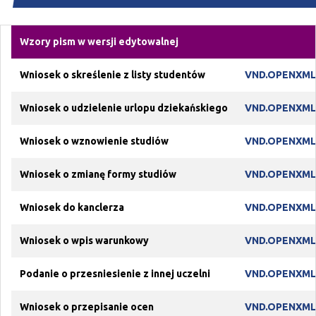
Wzory pism w wersji edytowalnej
Wniosek o skreślenie z listy studentów
VND.OPENXM
Wniosek o udzielenie urlopu dziekańskiego
VND.OPENXM
Wniosek o wznowienie studiów
VND.OPENXM
Wniosek o zmianę formy studiów
VND.OPENXM
Wniosek do kanclerza
VND.OPENXM
Wniosek o wpis warunkowy
VND.OPENXM
Podanie o przesniesienie z innej uczelni
VND.OPENXM
Wniosek o przepisanie ocen
VND.OPENXM