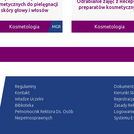
Odrabianie zajęć z Recep
metycznych do pielęgnacji
preparatów kosmetyczn
skóry głowy i włosów
Kosmetologia
Kosmetologia
MGR
Regulaminy
Dokument
Kontakt
Kierunki S
Władze Uczelni
Rejestracj
Biblioteka
Zasady Rek
Pełnomocnik Rektora Ds. Osób
Logowani
Niepełnosprawnych
Systemu E-