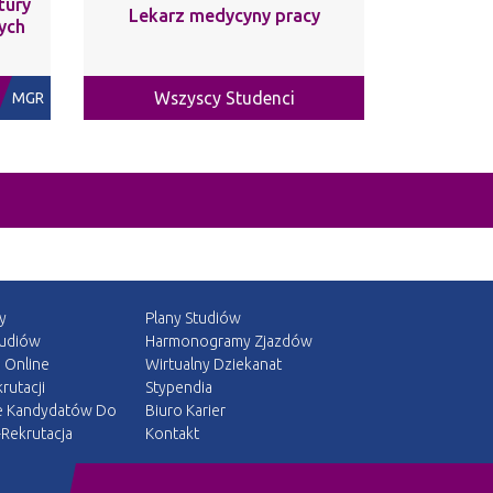
tury
Lekarz medycyny pracy
ych
Wszyscy Studenci
MGR
y
Plany Studiów
tudiów
Harmonogramy Zjazdów
a Online
Wirtualny Dziekanat
rutacji
Stypendia
e Kandydatów Do
Biuro Karier
Rekrutacja
Kontakt