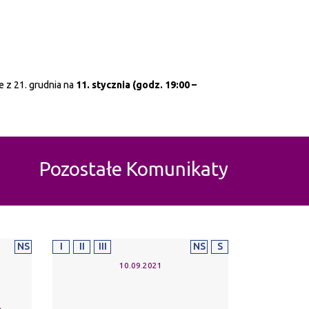
e z 21. grudnia na
11. stycznia (godz. 19:00 –
Pozostałe Komunikaty
NS
I
II
III
NS
S
10.09.2021