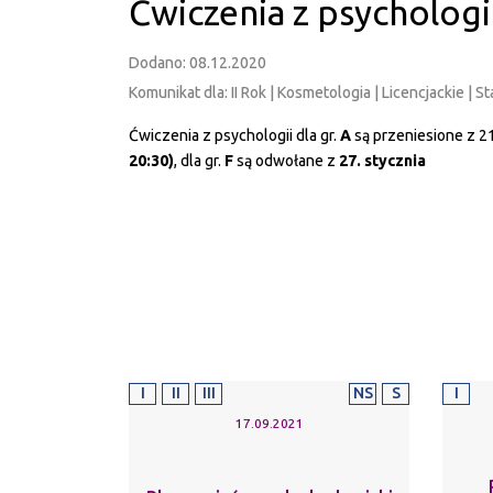
Ćwiczenia z psychologii 
Dodano: 08.12.2020
Komunikat dla: II Rok | Kosmetologia | Licencjackie | St
Ćwiczenia z psychologii dla gr.
A
są przeniesione z 21
20:30)
, dla gr.
F
są odwołane z
27. stycznia
I
II
III
NS
S
I
17.09.2021