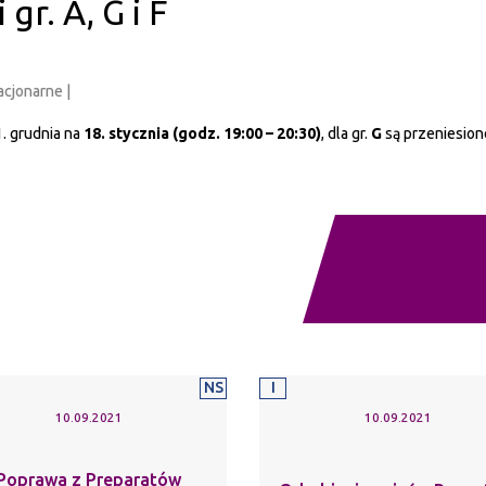
gr. A, G i F
acjonarne |
. grudnia na
18. stycznia (godz. 19:00 – 20:30)
, dla gr.
G
są przeniesion
NS
I
10.09.2021
10.09.2021
Poprawa z Preparatów