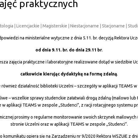
ajęć praktycznych
smetologia | Licencjackie | Magisterskie | Niestacjonarne | Stacjonarne | St
powiedzi na ministerialne wytyczne z dnia 5.11. br. decyzją Rektora Ucz
od dnia 9.11. br. do dnia 29.11 br
.
sza zajęcia praktyczne i laboratoryjne realizowane dotąd w siedzibie Uc
całkowicie kierując dydaktykę na formę zdalną
.
 również działalność biblioteki Uczelni – szczegóły w aplikacji TEAMS w
możliwe – wszelkie sprawy studenckie załatwiali drogą zdalną (mailowo lu
w aplikacji TEAMS w zespole „Studenci”, z racji rotacyjnego systemu pra
icznej prosimy o regularne monitorowanie swoich skrzynek mailowych
stronie Uczelni oraz w aplikacji TEAMS w zespole „Studenci”.
go komunikatu opiera się na Zarządzeniu nr 9/2020 Rektora WSZUiE z dni