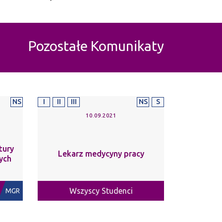
Pozostałe Komunikaty
NS
I
II
III
NS
S
10.09.2021
tury
Lekarz medycyny pracy
ych
Wszyscy Studenci
MGR