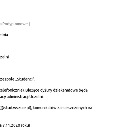
udia Podyplomowe |
elnia
zelni,
 zespole „Studenci”.
b telefonicznie). Bieżące dyżury dziekanatowe będą
cy administracji Uczelni.
 (@stud.wszuie.pl), komunikatów zamieszczonych na
a 7.11.2020 roku)