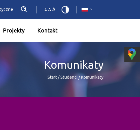
A
etyczne
A
A
Projekty
Kontakt
Komunikaty
Start
/
Studenci
/
Komunikaty