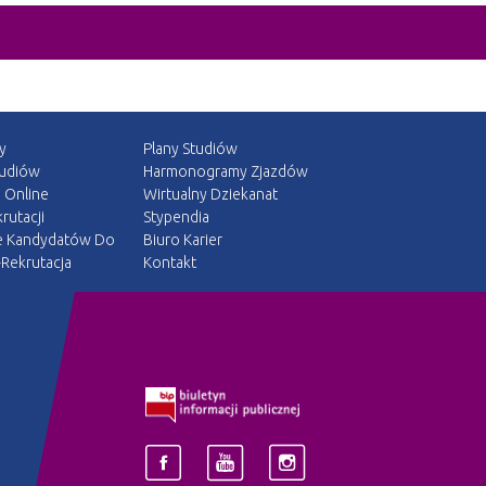
y
Plany Studiów
tudiów
Harmonogramy Zjazdów
a Online
Wirtualny Dziekanat
rutacji
Stypendia
e Kandydatów Do
Biuro Karier
Rekrutacja
Kontakt