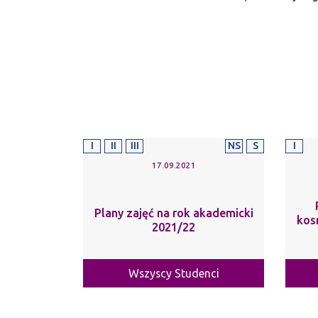
I
II
III
NS
S
I
17.09.2021
Plany zajęć na rok akademicki
kos
2021/22
Wszyscy Studenci