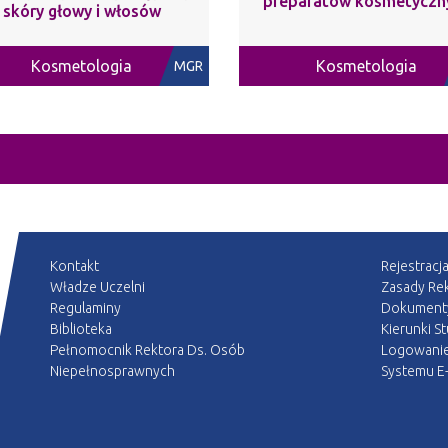
preparatów kosmetyczn
skóry głowy i włosów
Kosmetologia
Kosmetologia
MGR
Kontakt
Rejestracj
Władze Uczelni
Zasady Rek
Regulaminy
Dokument
Biblioteka
Kierunki S
Pełnomocnik Rektora Ds. Osób
Logowani
Niepełnosprawnych
Systemu E-