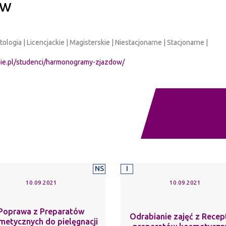
ów
metologia | Licencjackie | Magisterskie | Niestacjonarne | Stacjonarne |
uie.pl/studenci/harmonogramy-zjazdow/
NS
I
10.09.2021
10.09.2021
Poprawa z Preparatów
Odrabianie zajęć z Recep
metycznych do pielęgnacji