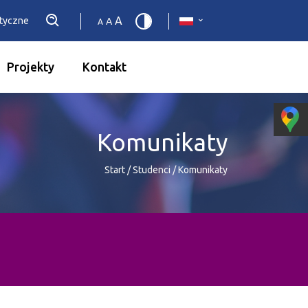
A
etyczne
A
A
Projekty
Kontakt
Komunikaty
Start
/
Studenci
/
Komunikaty