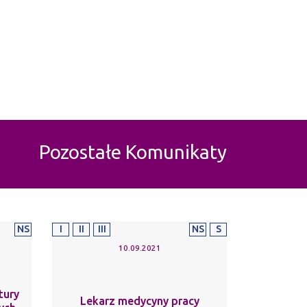
Pozostałe Komunikaty
NS
I
II
III
NS
S
10.09.2021
tury
Lekarz medycyny pracy