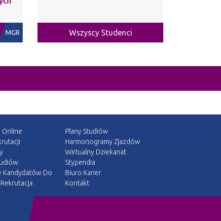
ych
Wszyscy Studenci
MGR
a Online
Plany Studiów
rutacji
Harmonogramy Zjazdów
y
Wirtualny Dziekanat
tudiów
Stypendia
e Kandydatów Do
Biuro Karier
Rekrutacja
Kontakt