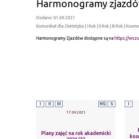
Harmonogramy zjazd
Dodano: 01.09.2021
Komunikat dla: Dietetyka | I Rok | II Rok | III Rok | Kos
Harmonogramy Zjazdów dostępne są na
https://wsz
I
II
III
NS
S
I
17.09.2021
Plany zajęć na rok akademicki
kos