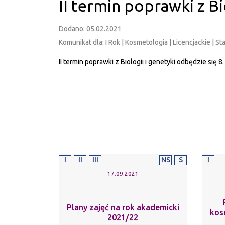
II termin poprawki z Bi
Dodano: 05.02.2021
Komunikat dla: I Rok | Kosmetologia | Licencjackie | St
II termin poprawki z Biologii i genetyki odbędzie się 8
I
II
III
NS
S
I
17.09.2021
Plany zajęć na rok akademicki
kos
2021/22