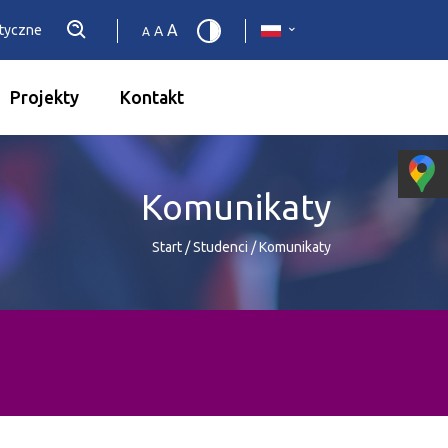
A
etyczne
A
A
Projekty
Kontakt
Komunikaty
Start
/
Studenci
/
Komunikaty