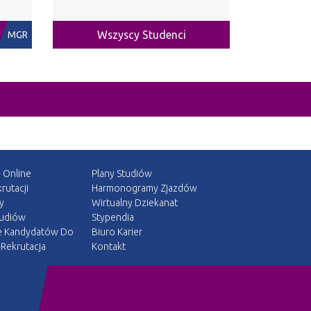
Wszyscy Studenci
MGR
a Online
Plany Studiów
rutacji
Harmonogramy Zjazdów
y
Wirtualny Dziekanat
tudiów
Stypendia
e Kandydatów Do
Biuro Karier
Rekrutacja
Kontakt