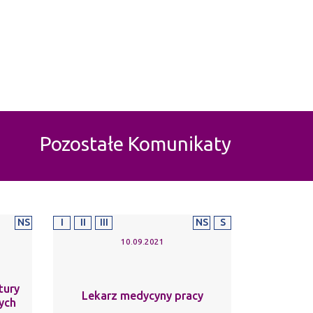
Pozostałe Komunikaty
NS
I
II
III
NS
S
10.09.2021
tury
Lekarz medycyny pracy
ych