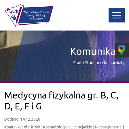
Komunikaty
Start
/
Studenci
/
Komunikaty
Medycyna fizykalna gr. B, C,
D, E, F i G
Dodano: 14.12.2020
Komunikat dla: II Rok | Kosmetologia | Licencjackie | Niestacjonarne |