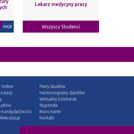
tury
Lekarz medycyny pracy
ych
Wszyscy Studenci
MGR
a Online
Plany Studiów
rutacji
Harmonogramy Zjazdów
y
Wirtualny Dziekanat
tudiów
Stypendia
e Kandydatów Do
Biuro Karier
Rekrutacja
Kontakt