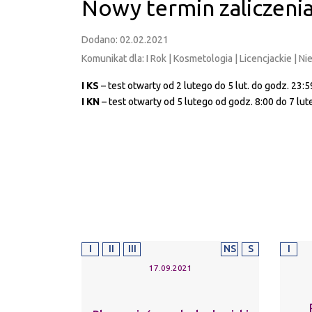
Nowy termin zaliczeni
Dodano: 02.02.2021
Komunikat dla: I Rok | Kosmetologia | Licencjackie | Ni
I KS
– test otwarty od 2 lutego do 5 lut. do godz. 23:5
I KN
– test otwarty od 5 lutego od godz. 8:00 do 7 lu
I
II
III
NS
S
I
17.09.2021