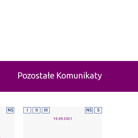
Pozostałe Komunikaty
NS
I
II
III
NS
S
10.09.2021