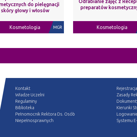
Odrabianie zajęć z Recep
metycznych do pielęgnacji
preparatów kosmetyczn
skóry głowy i włosów
Kosmetologia
Kosmetologia
MGR
Kontakt
Rejestracj
Władze Uczelni
Zasady Rek
Regulaminy
Dokument
Biblioteka
Kierunki S
Pełnomocnik Rektora Ds. Osób
Logowani
Niepełnosprawnych
Systemu E-