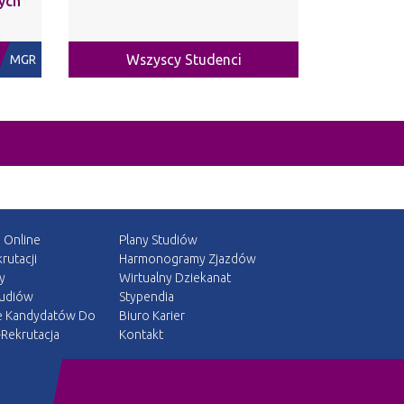
ych
Wszyscy Studenci
MGR
a Online
Plany Studiów
rutacji
Harmonogramy Zjazdów
y
Wirtualny Dziekanat
tudiów
Stypendia
e Kandydatów Do
Biuro Karier
Rekrutacja
Kontakt