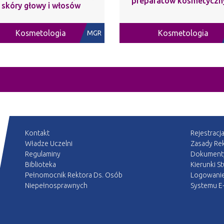
preparatów kosmetyczn
skóry głowy i włosów
Kosmetologia
Kosmetologia
MGR
Kontakt
Rejestracj
Władze Uczelni
Zasady Rek
Regulaminy
Dokument
Biblioteka
Kierunki S
Pełnomocnik Rektora Ds. Osób
Logowani
Niepełnosprawnych
Systemu E-