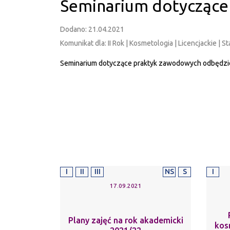
Seminarium dotyczące
Dodano: 21.04.2021
Komunikat dla: II Rok | Kosmetologia | Licencjackie | St
Seminarium dotyczące praktyk zawodowych odbędzie s
I
II
III
NS
S
I
17.09.2021
Plany zajęć na rok akademicki
kos