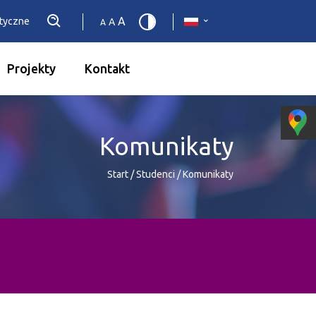
A
etyczne
A
A
Projekty
Kontakt
Komunikaty
Start
/
Studenci
/
Komunikaty