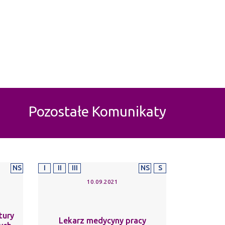
Pozostałe Komunikaty
NS
I
II
III
NS
S
10.09.2021
tury
Lekarz medycyny pracy