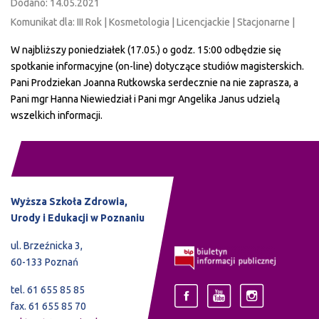
Dodano: 14.05.2021
Komunikat dla: III Rok | Kosmetologia | Licencjackie | Stacjonarne |
W najbliższy poniedziałek (17.05.) o godz. 15:00 odbędzie się
spotkanie informacyjne (on-line) dotyczące studiów magisterskich.
Pani Prodziekan Joanna Rutkowska serdecznie na nie zaprasza, a
Pani mgr Hanna Niewiedział i Pani mgr Angelika Janus udzielą
wszelkich informacji.
Wyższa Szkoła Zdrowia,
Urody i Edukacji w Poznaniu
ul. Brzeźnicka 3,
60-133 Poznań
tel. 61 655 85 85
fax. 61 655 85 70