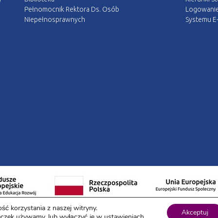
Pełnomocnik Rektora Ds. Osób
Logowani
Niepełnosprawnych
Systemu E-
ść korzystania z naszej witryny.
Akceptuj
teczek używamy, lub wyłączyć je w
ustawieniach
.