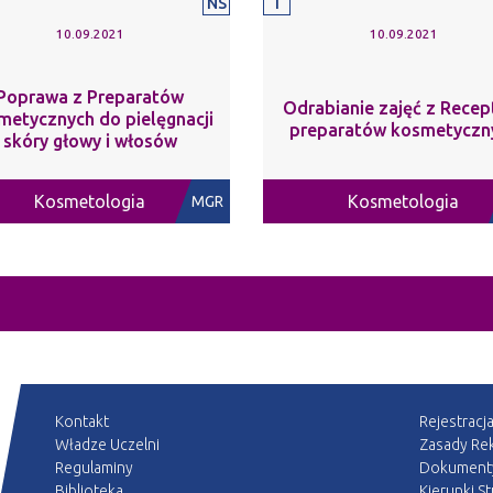
NS
I
10.09.2021
10.09.2021
Poprawa z Preparatów
Odrabianie zajęć z Recep
metycznych do pielęgnacji
preparatów kosmetyczn
skóry głowy i włosów
Kosmetologia
Kosmetologia
MGR
Kontakt
Rejestracj
Władze Uczelni
Zasady Rek
Regulaminy
Dokument
Biblioteka
Kierunki S