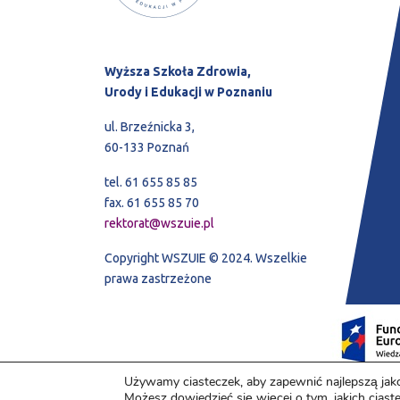
Wyższa Szkoła Zdrowia,
Urody i Edukacji w Poznaniu
ul. Brzeźnicka 3,
60-133 Poznań
tel. 61 655 85 85
fax. 61 655 85 70
rektorat@wszuie.pl
Copyright WSZUIE © 2024. Wszelkie
prawa zastrzeżone
Używamy ciasteczek, aby zapewnić najlepszą jako
Możesz dowiedzieć się więcej o tym, jakich cias