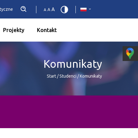
A
etyczne
A
A
Projekty
Kontakt
Komunikaty
Start
/
Studenci
/
Komunikaty