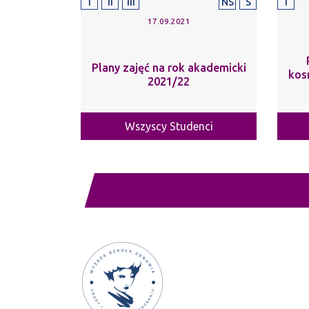
I
II
III
NS
S
I
17.09.2021
Plany zajęć na rok akademicki
kos
2021/22
Wszyscy Studenci