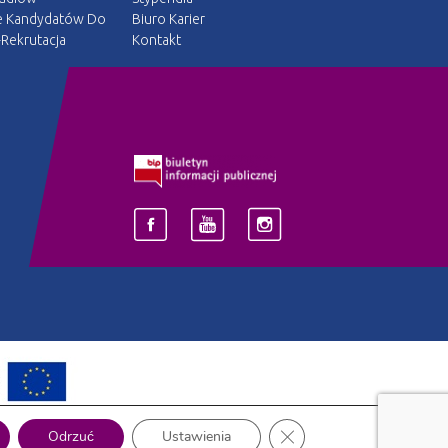
e Kandydatów Do
Biuro Karier
Rekrutacja
Kontakt
Zamknij panel powiadomi
Odrzuć
Ustawienia