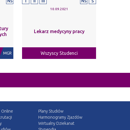
NS
I
II
III
NS
S
10.09.2021
tury
Lekarz medycyny pracy
ych
Wszyscy Studenci
MGR
a Online
Plany Studiów
rutacji
Harmonogramy Zjazdów
y
Wirtualny Dziekanat
tudiów
Stypendia