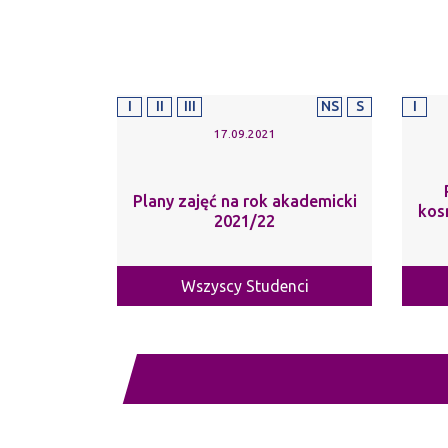
I
II
III
NS
S
I
17.09.2021
Plany zajęć na rok akademicki
kos
2021/22
Wszyscy Studenci