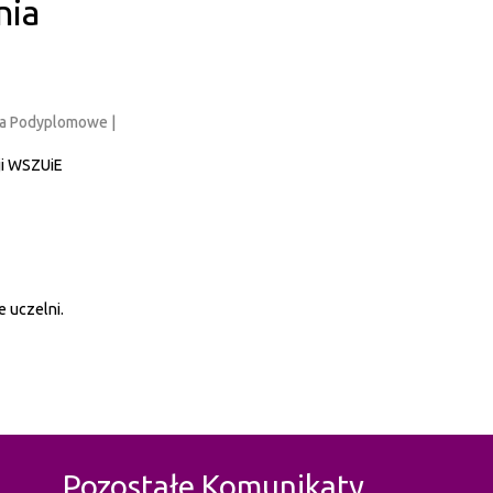
nia
udia Podyplomowe |
ji WSZUiE
 uczelni.
Pozostałe Komunikaty