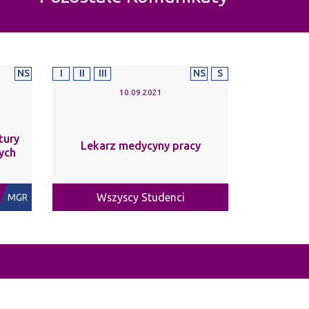
NS
I
II
III
NS
S
10.09.2021
tury
Lekarz medycyny pracy
ych
Wszyscy Studenci
MGR