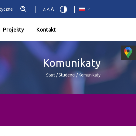
A
etyczne
A
A
Projekty
Kontakt
Komunikaty
Start
/
Studenci
/
Komunikaty