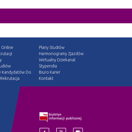
a Online
Plany Studiów
rutacji
Harmonogramy Zjazdów
y
Wirtualny Dziekanat
tudiów
Stypendia
e Kandydatów Do
Biuro Karier
Rekrutacja
Kontakt