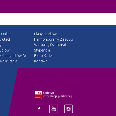
a Online
Plany Studiów
rutacji
Harmonogramy Zjazdów
y
Wirtualny Dziekanat
tudiów
Stypendia
e Kandydatów Do
Biuro Karier
Rekrutacja
Kontakt