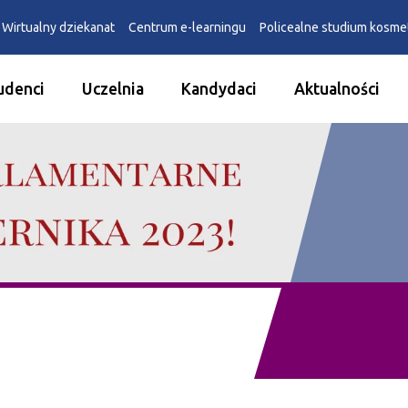
Wirtualny dziekanat
Centrum e-learningu
Policealne studium kosm
udenci
Uczelnia
Kandydaci
Aktualności