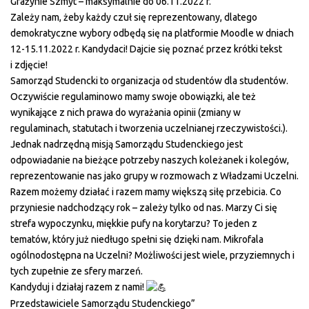
Grażynie Szmyt – maksymalnie do 06.11.2022 r.
Zależy nam, żeby każdy czuł się reprezentowany, dlatego
demokratyczne wybory odbędą się na platformie Moodle w dniach
12-15.11.2022 r. Kandydaci! Dajcie się poznać przez krótki tekst
i zdjęcie!
Samorząd Studencki to organizacja od studentów dla studentów.
Oczywiście regulaminowo mamy swoje obowiązki, ale też
wynikające z nich prawa do wyrażania opinii (zmiany w
regulaminach, statutach i tworzenia uczelnianej rzeczywistości.).
Jednak nadrzędną misją Samorządu Studenckiego jest
odpowiadanie na bieżące potrzeby naszych koleżanek i kolegów,
reprezentowanie nas jako grupy w rozmowach z Władzami Uczelni.
Razem możemy działać i razem mamy większą siłę przebicia. Co
przyniesie nadchodzący rok – zależy tylko od nas. Marzy Ci się
strefa wypoczynku, miękkie pufy na korytarzu? To jeden z
tematów, który już niedługo spełni się dzięki nam. Mikrofala
ogólnodostępna na Uczelni? Możliwości jest wiele, przyziemnych i
tych zupełnie ze sfery marzeń.
Kandyduj i działaj razem z nami!
Przedstawiciele Samorządu Studenckiego”