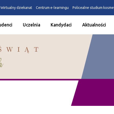
Wirtualny dziekanat
Centrum e-learningu
Policealne studium kosm
udenci
Uczelnia
Kandydaci
Aktualności