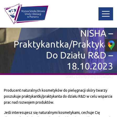
NISHA –
Praktykantka/praktykan
Do Działu R&D –
18.10.2023
Start
/
Oferty Pracy I Praktyk
/
NISHA – Praktykantka/praktykant Do Działu R&D – 18.10.2023
Producent naturalnych kosmetyków do pielęgnacji skóry twarzy
poszukuje praktykantki/praktykanta do działu R&D w celu wsparcia
prac nad rozwojem produktów.
Jeśli interesujesz się naturalnymi kosmetykami, cechuje Cię