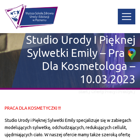
Studio Urody I Pięknej
Sylwetki Emily – Praca
Dla Kosmetologa –
10.03.2023
Start
/
Oferty Pracy I Praktyk
/
Studio Urody I Pięknej Sylwetki Emily – Praca Dla
Kosmetologa – 10.03.2023
PRACA DLA KOSMETYCZKI !!!
Studio Urody i Pięknej Sylwetki Emily specjalizuje się w zabiegach
modelujących sylwetkę, odchudzających, redukujących cellulit,
ujędrniających ciało. W naszej ofercie mamy także szeroką ofertę