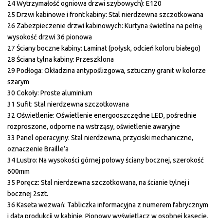
24 Wytrzymałość ogniowa drzwi szybowych): E120
25 Drzwi kabinowe i front kabiny: Stal nierdzewna szczotkowana
26 Zabezpieczenie drzwi kabinowych: Kurtyna świetlna na pełną
wysokość drzwi 36 pionowa
27 Ściany boczne kabiny: Laminat (połysk, odcień koloru białego)
28 Ściana tylna kabiny: Przeszklona
29 Podłoga: Okładzina antypoślizgowa, sztuczny granit w kolorze
szarym
30 Cokoły: Proste aluminium
31 Sufit: Stal nierdzewna szczotkowana
32 Oświetlenie: Oświetlenie energooszczędne LED, pośrednie
rozproszone, odporne na wstrząsy, oświetlenie awaryjne
33 Panel operacyjny: Stal nierdzewna, przyciski mechaniczne,
oznaczenie Braille’a
34 Lustro: Na wysokości górnej połowy ściany bocznej, szerokość
600mm
35 Poręcz: Stal nierdzewna szczotkowana, na ścianie tylnej i
bocznej 2szt.
36 Kaseta wezwań: Tabliczka informacyjna z numerem fabrycznym
i datą produkcji w kabinie. Pionowy wyświetlacz w osobnej kasecie.