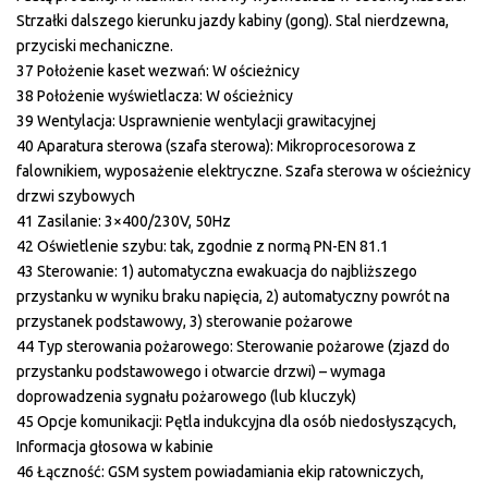
Strzałki dalszego kierunku jazdy kabiny (gong). Stal nierdzewna,
przyciski mechaniczne.
37 Położenie kaset wezwań: W ościeżnicy
38 Położenie wyświetlacza: W ościeżnicy
39 Wentylacja: Usprawnienie wentylacji grawitacyjnej
40 Aparatura sterowa (szafa sterowa): Mikroprocesorowa z
falownikiem, wyposażenie elektryczne. Szafa sterowa w ościeżnicy
drzwi szybowych
41 Zasilanie: 3×400/230V, 50Hz
42 Oświetlenie szybu: tak, zgodnie z normą PN-EN 81.1
43 Sterowanie: 1) automatyczna ewakuacja do najbliższego
przystanku w wyniku braku napięcia, 2) automatyczny powrót na
przystanek podstawowy, 3) sterowanie pożarowe
44 Typ sterowania pożarowego: Sterowanie pożarowe (zjazd do
przystanku podstawowego i otwarcie drzwi) – wymaga
doprowadzenia sygnału pożarowego (lub kluczyk)
45 Opcje komunikacji: Pętla indukcyjna dla osób niedosłyszących,
Informacja głosowa w kabinie
46 Łączność: GSM system powiadamiania ekip ratowniczych,