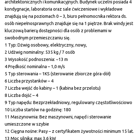
architektonicznych i komunikacyjnych. Budynek uczelni posiada 4
kondygnacje, laboratoria oraz sale ćwiczeniowe i wykładowe
znajdują się na poziomach 0 – 3, biuro pełnomocnika rektora ds.
osób niepełnosprawnych znajduje się na 1 piętrze. Brak windy jest
kluczową barierą dostępności dla osób z problemami w
swobodnym przemieszczaniu się.
1 Typ: Dźwig osobowy, elektryczny, nowy,
2 Udźwig nominalny: 535 kg / 7 osób
3 Wysokość podnoszenia: ~13 m
4 Prędkość nominalna – 1,0 m/s
5 Typ sterowania – 1KS (sterowanie zbiorcze góra-dół)
6 Liczba przystanków – 4
7 Liczba wejść do kabiny – 1 (kabina bez przelotu)
8 Liczba dojść – 4
9 Typ napędu: Bezprzekładniowy, regulowany częstotliwościowo
10 Liczba startów na godzinę: 180
11 Maszynownia: Bez maszynowni, napęd i sterowanie
umieszczone w szybie
12 Cięgna nośne: Pasy – z certyfikatem żywotności minimum 15 lat.
13 Moc silnika: max 3,6 kW