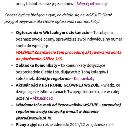
pracy biblioteki oraz jej zasobów –
Więcej informacji
Chcesz być na bieżąco z tym, co dzieje się na WSZUiE? Śledź
przygotowywane dla ciebie ogłoszenia i komunikaty!
Ogłoszenia w Wirtualnym dziekanacie
– To tutaj m.in.
poznasz swoje oceny, sprawdzisz swój indywidualny numer
konta do wpłat, itp.
WAŻNE!!! Znajdziecie tam procedurę aktywowania konta
na platformie Office 365.
Zakładka Komunikaty
– to komunikaty dotyczące
bezpośrednio Ciebie i studiujących z Tobą kolegów i
koleżanek.
Śledź je regularnie –
Komunikaty
Aktualności na STRONIE GŁÓWNEJ WSZUiE
– wiedz, co
dzieje się nie tylko w ramach Twojego kierunku, ale w całej
uczelni –
Aktualności
Wiadomości e-mail od Pracowników WSZUiE – sprawdzaj
regularnie swoją skrzynkę e-mail w domenie
@stud.wszuie.pl !!!
Plany zajęć
na rok akademicki 2021/22 znajdziesz na –