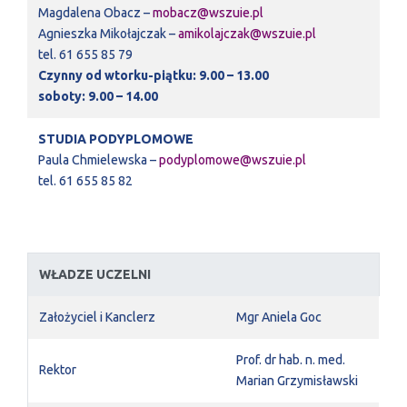
Magdalena Obacz –
mobacz@wszuie.pl
Agnieszka Mikołajczak –
amikolajczak@wszuie.pl
tel. 61 655 85 79
Czynny od wtorku-piątku: 9.00 – 13.00
soboty: 9.00 – 14.00
STUDIA PODYPLOMOWE
Paula Chmielewska –
podyplomowe@wszuie.pl
tel. 61 655 85 82
WŁADZE UCZELNI
Założyciel i Kanclerz
Mgr Aniela Goc
Prof. dr hab. n. med.
Rektor
Marian Grzymisławski