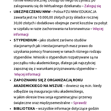
formie elektronicznej. Dostęp do niego otrzymasz po
zalogowaniu się do Wirtualnego dziekanatu –
Zaloguj się
UBEZPIECZENIU NNW
– Polisa PZU NNW EDUKACJA
zawarta jest na 10.000,00 złotych przy składce rocznej
30,00 złotych i dodatkowo obejmuje zwrot kosztów za pobyt
w szpitalu w razie zachorowania na koronawirusa –
Więcej
informacji
STYPENDIUM
– jako student zarówno studiów
stacjonarnych jak i niestacjonarnych masz prawo do
uzyskania pomocy finansowej w ramach różnego rodzaju
stypendiów. Wnioski o stypendium rozpatrywane są na
początku roku akademickiego, dlatego jak najszybciej
zapoznaj się z warunkami przyznawaniu stypendiów –
Więcej informacji
ZAPOZNANIU SIĘ Z ORGANIZACJĄ ROKU
AKADEMICKIEGO NA WSZUiE
– dowiesz się m.in.: kiedy
odbędzie się inauguracja roku akademickiego,
w jakim okresie trwa sesja egzaminacyjna i przerwy
świąteczne oraz międzysemestralne –
Sprawdź
BIBLIOTEKA
– wszystkie informacje dotyczące godzin