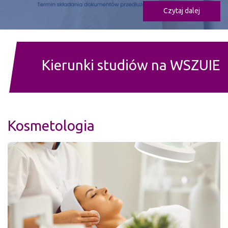
Czytaj dalej
Czytaj dalej
Czytaj dalej
Czytaj dalej
Kierunki studiów na WSZUIE
Kosmetologia